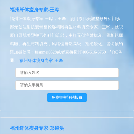
福州纤体瘦身专家-王晔
福州纤体瘦身专家-王晔，王晔，厦门原肌美塑整形外科门诊
部无创注射抗衰骨相轮廓精雕再生材料填充专家。王晔，就职
厦门原肌美塑整形外科门诊部，主打无创注射抗衰、骨相轮廓
精雕、再生材料填充，风格偏自然高级、拒绝馒化。咨询预约
添加微信号：bianmei0528或者直接拨打400-616-6769，详细沟
通。
福州纤体瘦身专家-王晔
福州纤体瘦身专家-郑锦洪