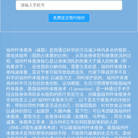
福州纤体瘦身（减脂）是指通过科学的方法减少体内多余的脂肪，
降低体脂率（脂肪占体重的比例），从而改善体型和健康状况的过
程。福州纤体瘦身核心是让身体消耗的热量大于摄入的热量（即
热量赤字），促使脂肪分解供能。需要注意的是，福州纤体瘦身 ≠
单纯减体重，盲目节食可能导致肌肉流失、代谢下降或营养不良，
科学的福州纤体瘦身应 以减脂为主，同时保护肌肉。福州纤体瘦
身的科学方法包括饮食控制、运动燃脂、生活习惯调整和吸脂福州
纤体瘦身。吸脂福州纤体瘦身术（Liposuction）是一种通过手术手
段去除身体局部多余脂肪的医疗美容方法，但吸脂福州纤体瘦身并
非传统意义上的“福州纤体瘦身方式”。以下是关于吸脂术的详细分
析，帮助你理性判断是否适合自己：部顽固脂肪：针对饮食运动难
以减掉的部位（如腹部、大腿内侧、双下巴）可以考虑吸脂福州纤
体瘦身。塑形为主：改善身体轮廓（如腰线、马甲线），而非大幅
减重。体脂率正常者：适合BMI正常但局部脂肪堆积的人群
（BMI≥28需先减重再考虑）可以吸脂福州纤体瘦身。吸脂福州纤
体瘦身术是局部塑形的辅助手段，不能替代健康的生活方式。若你